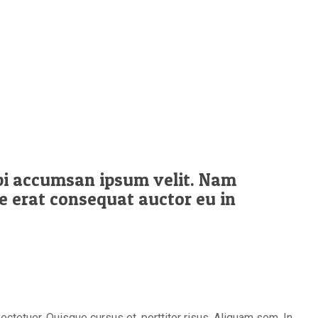
rbi accumsan ipsum velit. Nam
ae erat consequat auctor eu in
tetuer. Quisque cursus et, porttitor risus. Aliquam sem. In