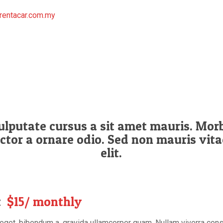
entacar.com.my
vulputate cursus a sit amet mauris. Mo
uctor a ornare odio. Sed non mauris vit
elit.
t
$15/ monthly
get, bibendum a, gravida ullamcorper quam. Nullam viverra consec