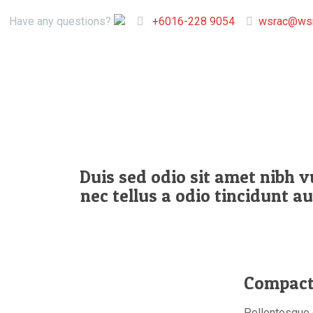
Have any questions?
+6016-228 9054
wsrac@wsr
Duis sed odio sit amet nibh 
nec tellus a odio tincidunt a
Compac
Pellentesque e