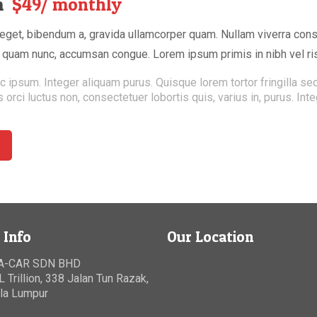
um
$49/ monthly
get, bibendum a, gravida ullamcorper quam. Nullam viverra consec
a quam nunc, accumsan congue. Lorem ipsum primis in nibh vel ris
c ipsum. Integer aliquam purus. Quisque lorem tortor fringilla s
s orci luctus non, consectetuer lobortis quis, varius in, purus. Int
 Info
Our Location
A-CAR SDN BHD
L Trillion
,
338 Jalan Tun Razak
,
la Lumpur