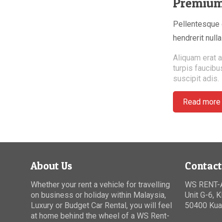
Premi
Pellentesque e
hendrerit null
Aliquam erat a
turpis faucibu
suscipit adis.
Read more
About Us
Contact
Whether your rent a vehicle for travelling
WS RENT-
on business or holiday within Malaysia,
Unit G-6, K
Luxury or Budget Car Rental, you will feel
50400
Kua
at home behind the wheel of a WS Rent-