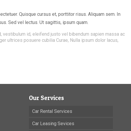
tetuer. Quisque cursus et, porttitor risus. Aliquam sem. In
us. Sed vel lectus. Ut sagittis, ipsum quam.
ed, vestibulum id, eleifend justo vel bibendum sapien massa ac
eger ultrices posuere cubilia Curae, Nulla ipsum dolor lacus,
Our Services
Car Rental Services
Car Leasing Sevices