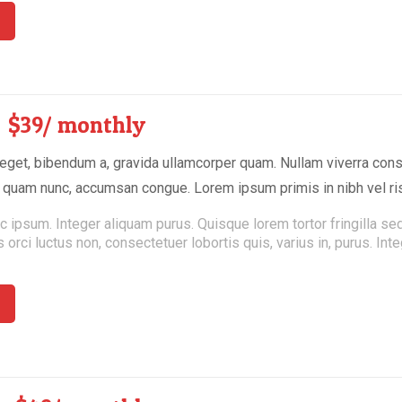
n
$39/ monthly
get, bibendum a, gravida ullamcorper quam. Nullam viverra consec
a quam nunc, accumsan congue. Lorem ipsum primis in nibh vel ris
c ipsum. Integer aliquam purus. Quisque lorem tortor fringilla s
s orci luctus non, consectetuer lobortis quis, varius in, purus. Int