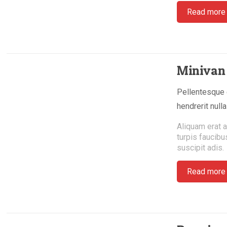
Read more
Miniva
Pellentesque e
hendrerit null
Aliquam erat a
turpis faucibu
suscipit adis.
Read more